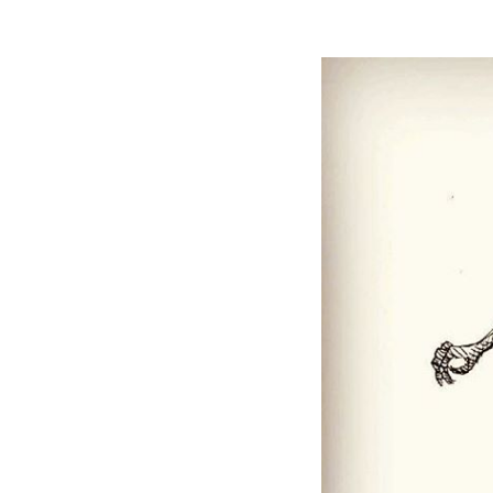
r
a
t
i
o
n